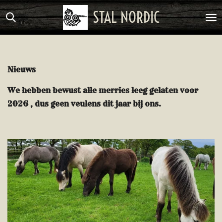
Ga
STAL NORDIC
direct
naar
de
hoofdinhoud
Nieuws
We hebben bewust alle merries leeg gelaten voor
2026 , dus geen veulens dit jaar bij ons.